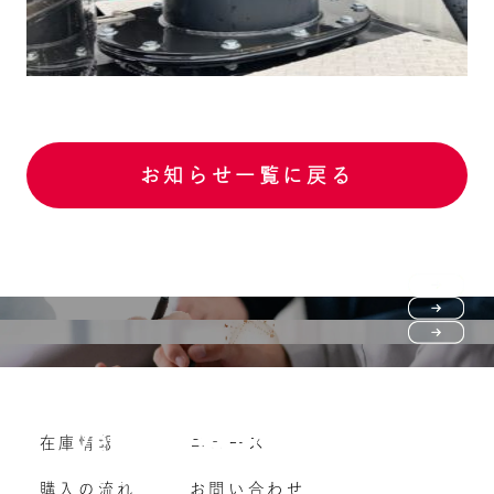
お知らせ一覧に戻る
Purchase flow
FAQ
購入の流れ
Vehicle purchase
在庫情報
ニュース
よくいただくご質問
車両買い取り
購入の流れ
お問い合わせ