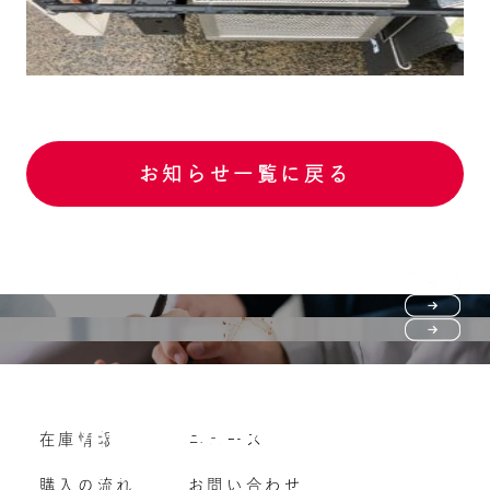
お知らせ一覧に戻る
Purchase flow
FAQ
購入の流れ
Vehicle purchase
在庫情報
ニュース
よくいただくご質問
車両買い取り
購入の流れ
お問い合わせ