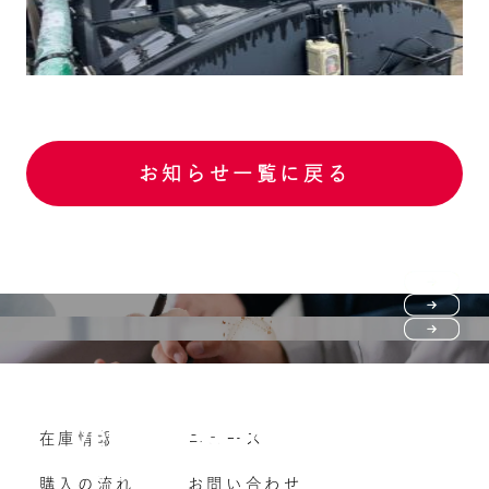
お知らせ一覧に戻る
Purchase flow
FAQ
購入の流れ
Vehicle purchase
在庫情報
ニュース
よくいただくご質問
車両買い取り
購入の流れ
お問い合わせ