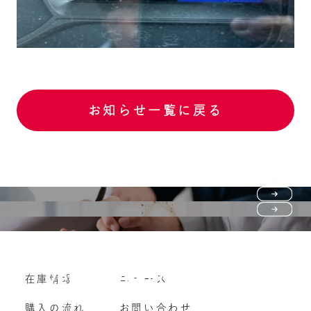
お知らせ一覧に戻る
Purchase flow
FAQ
購入の流れ
Vehicle purchase
在庫情報
ニュース
よくいただくご質問
車両買い取り
購入の流れ
お問い合わせ