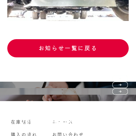
お知らせ一覧に戻る
Purchase flow
FAQ
購入の流れ
Vehicle purchase
在庫情報
ニュース
よくいただくご質問
車両買い取り
購入の流れ
お問い合わせ