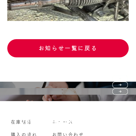
お知らせ一覧に戻る
Purchase flow
FAQ
購入の流れ
Vehicle purchase
在庫情報
ニュース
よくいただくご質問
車両買い取り
購入の流れ
お問い合わせ