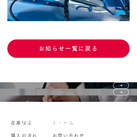
お知らせ一覧に戻る
Purchase flow
FAQ
購入の流れ
Vehicle purchase
在庫情報
ニュース
よくいただくご質問
車両買い取り
購入の流れ
お問い合わせ