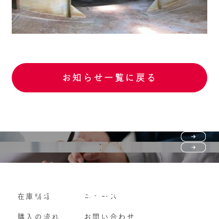
お知らせ一覧に戻る
Purchase flow
FAQ
購入の流れ
Vehicle purchase
在庫情報
ニュース
よくいただくご質問
車両買い取り
購入の流れ
お問い合わせ