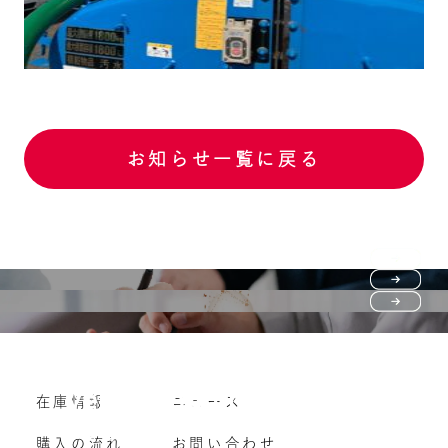
お知らせ一覧に戻る
Purchase flow
FAQ
購入の流れ
Vehicle purchase
在庫情報
ニュース
よくいただくご質問
車両買い取り
購入の流れ
お問い合わせ