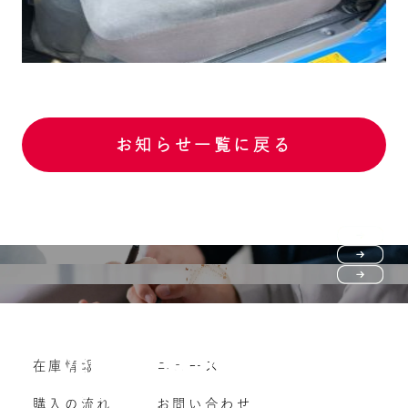
お知らせ一覧に戻る
Purchase flow
FAQ
購入の流れ
Vehicle purchase
在庫情報
ニュース
よくいただくご質問
車両買い取り
購入の流れ
お問い合わせ