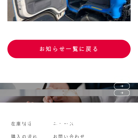
お知らせ一覧に戻る
Purchase flow
FAQ
購入の流れ
Vehicle purchase
在庫情報
ニュース
よくいただくご質問
車両買い取り
購入の流れ
お問い合わせ