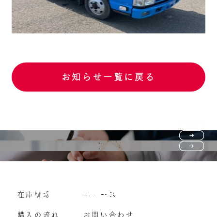
お知らせ一覧に戻る
Purchase flow
FAQ
購入の流れ
Vehicle purchase
在庫情報
ニュース
よくいただくご質問
車両買い取り
購入の流れ
お問い合わせ