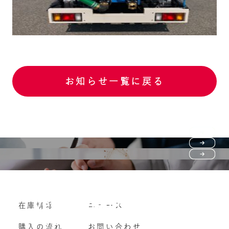
お知らせ一覧に戻る
Purchase flow
FAQ
購入の流れ
Vehicle purchase
在庫情報
ニュース
よくいただくご質問
車両買い取り
購入の流れ
お問い合わせ