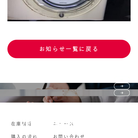
お知らせ一覧に戻る
Purchase flow
FAQ
購入の流れ
Vehicle purchase
在庫情報
ニュース
よくいただくご質問
車両買い取り
購入の流れ
お問い合わせ