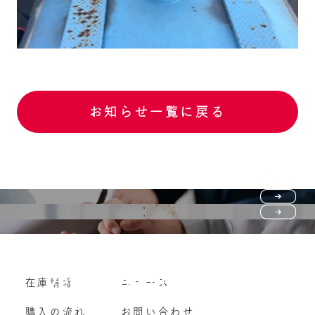
お知らせ一覧に戻る
Purchase flow
FAQ
購入の流れ
Vehicle purchase
在庫情報
ニュース
よくいただくご質問
車両買い取り
購入の流れ
お問い合わせ