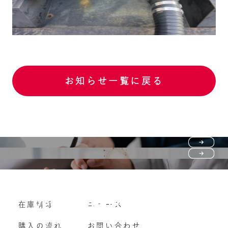
お知らせ一覧に戻る
Purchase flow
FAQ
購入の流れ
Vehicle purchase
在庫情報
ニュース
よくいただくご質問
車両買い取り
購入の流れ
お問い合わせ