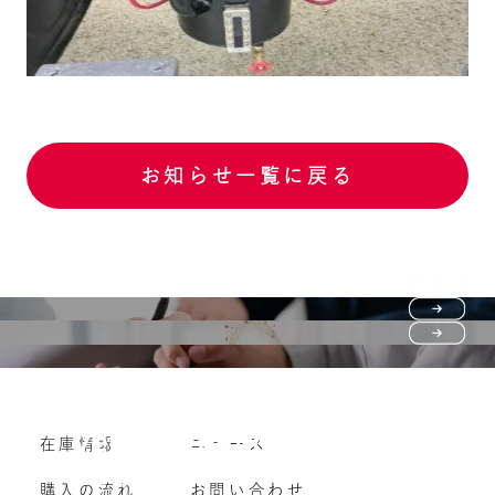
お知らせ一覧に戻る
Purchase flow
FAQ
購入の流れ
Vehicle purchase
在庫情報
ニュース
よくいただくご質問
車両買い取り
購入の流れ
お問い合わせ