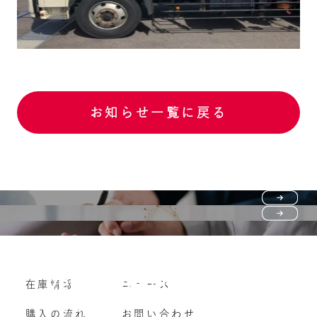
お知らせ一覧に戻る
Purchase flow
FAQ
購入の流れ
Vehicle purchase
在庫情報
ニュース
よくいただくご質問
車両買い取り
購入の流れ
お問い合わせ