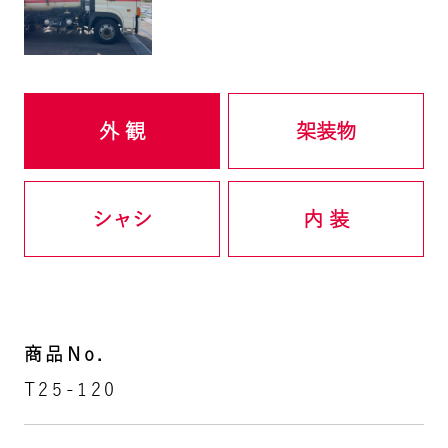
外 観
架装物
シャシ
内 装
商品No.
T25-120