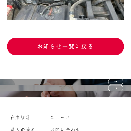
お知らせ一覧に戻る
Purchase flow
FAQ
購入の流れ
Vehicle purchase
在庫情報
ニュース
よくいただくご質問
車両買い取り
購入の流れ
お問い合わせ