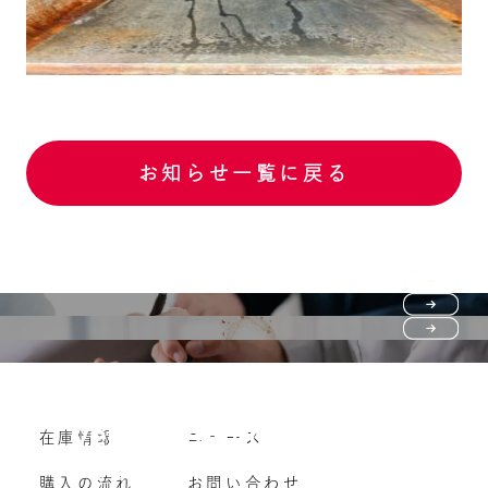
お知らせ一覧に戻る
Purchase flow
FAQ
購入の流れ
Vehicle purchase
在庫情報
ニュース
よくいただくご質問
車両買い取り
購入の流れ
お問い合わせ