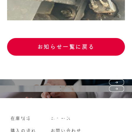
お知らせ一覧に戻る
Purchase flow
FAQ
購入の流れ
Vehicle purchase
在庫情報
ニュース
よくいただくご質問
車両買い取り
購入の流れ
お問い合わせ