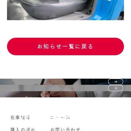
お知らせ一覧に戻る
Purchase flow
FAQ
購入の流れ
Vehicle purchase
在庫情報
ニュース
よくいただくご質問
車両買い取り
購入の流れ
お問い合わせ