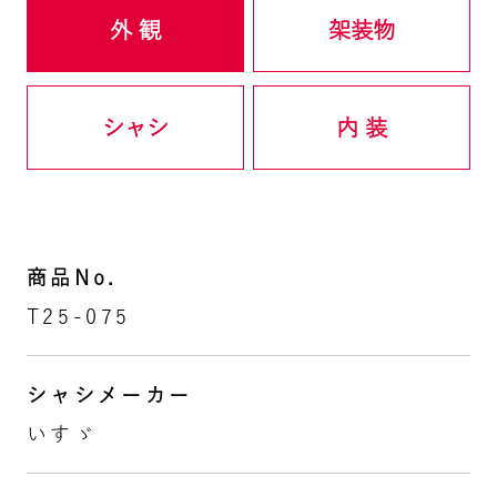
外 観
架装物
シャシ
内 装
商品No.
T25-075
シャシメーカー
いすゞ