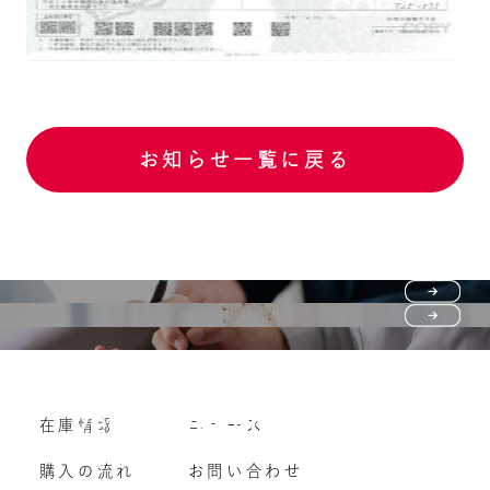
お知らせ一覧に戻る
Purchase flow
FAQ
購入の流れ
Vehicle purchase
在庫情報
ニュース
よくいただくご質問
車両買い取り
購入の流れ
お問い合わせ