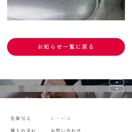
お知らせ一覧に戻る
Purchase flow
FAQ
購入の流れ
Vehicle purchase
在庫情報
ニュース
よくいただくご質問
車両買い取り
購入の流れ
お問い合わせ