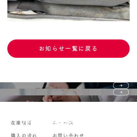
お知らせ一覧に戻る
Purchase flow
FAQ
購入の流れ
Vehicle purchase
在庫情報
ニュース
よくいただくご質問
車両買い取り
購入の流れ
お問い合わせ