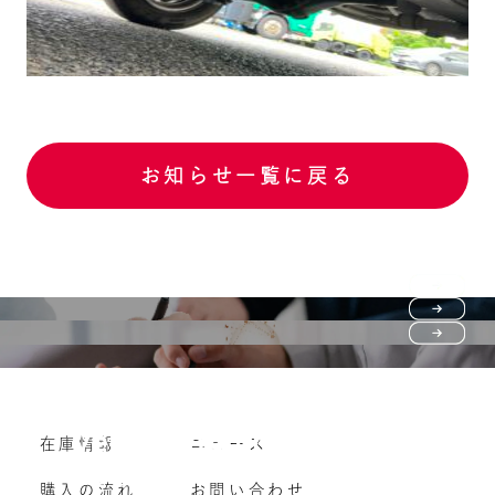
お知らせ一覧に戻る
Purchase flow
FAQ
購入の流れ
Vehicle purchase
在庫情報
ニュース
よくいただくご質問
車両買い取り
購入の流れ
お問い合わせ