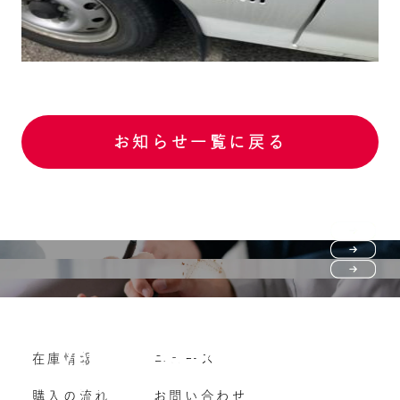
お知らせ一覧に戻る
Purchase flow
FAQ
購入の流れ
Vehicle purchase
在庫情報
ニュース
よくいただくご質問
車両買い取り
購入の流れ
お問い合わせ