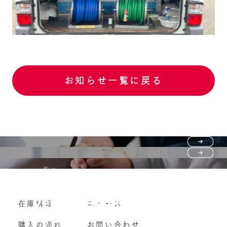
お知らせ一覧に戻る
Purchase flow
FAQ
購入の流れ
Vehicle purchase
在庫情報
ニュース
よくいただくご質問
車両買い取り
購入の流れ
お問い合わせ