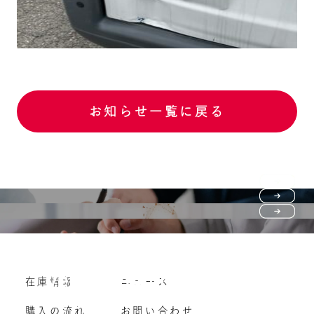
お知らせ一覧に戻る
Purchase flow
FAQ
購入の流れ
Vehicle purchase
在庫情報
ニュース
よくいただくご質問
車両買い取り
購入の流れ
お問い合わせ