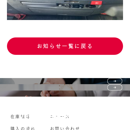
お知らせ一覧に戻る
Purchase flow
FAQ
購入の流れ
Vehicle purchase
在庫情報
ニュース
よくいただくご質問
車両買い取り
購入の流れ
お問い合わせ