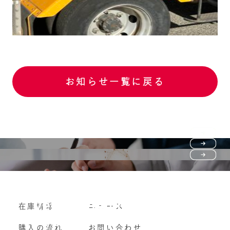
お知らせ一覧に戻る
Purchase flow
FAQ
購入の流れ
Vehicle purchase
在庫情報
ニュース
よくいただくご質問
車両買い取り
購入の流れ
お問い合わせ