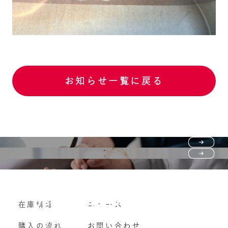
お知らせ一覧に戻る
Purchase flow
FAQ
購入の流れ
Vehicle purchase
在庫情報
ニュース
よくいただくご質問
車両買い取り
購入の流れ
お問い合わせ