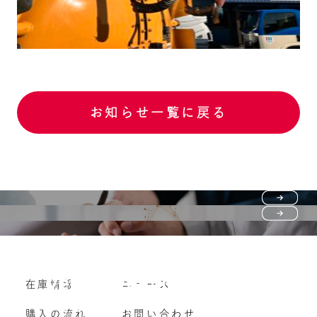
お知らせ一覧に戻る
Purchase flow
FAQ
購入の流れ
Vehicle purchase
在庫情報
ニュース
よくいただくご質問
車両買い取り
購入の流れ
お問い合わせ