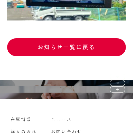
お知らせ一覧に戻る
Purchase flow
FAQ
購入の流れ
Vehicle purchase
在庫情報
ニュース
よくいただくご質問
車両買い取り
購入の流れ
お問い合わせ