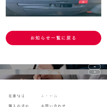
お知らせ一覧に戻る
Purchase flow
FAQ
購入の流れ
Vehicle purchase
在庫情報
ニュース
よくいただくご質問
車両買い取り
購入の流れ
お問い合わせ