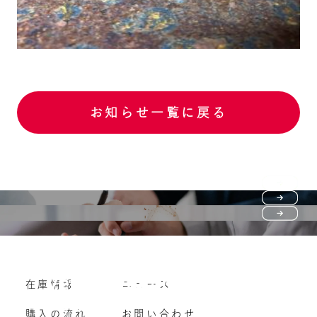
お知らせ一覧に戻る
Purchase flow
FAQ
購入の流れ
Vehicle purchase
在庫情報
ニュース
よくいただくご質問
車両買い取り
購入の流れ
お問い合わせ