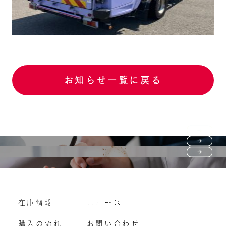
お知らせ一覧に戻る
Purchase flow
FAQ
購入の流れ
Vehicle purchase
在庫情報
ニュース
よくいただくご質問
車両買い取り
購入の流れ
お問い合わせ