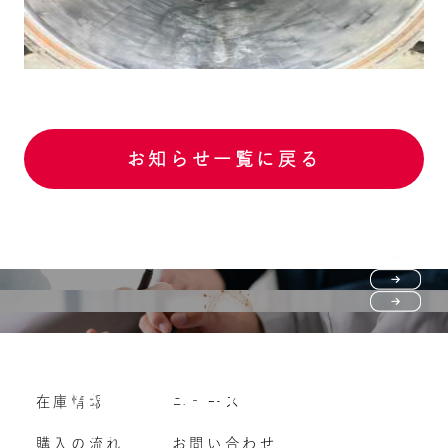
お知らせ一覧に戻る
Purchase flow
FAQ
購入の流れ
Vehicle purchase
在庫情報
ニュース
よくいただくご質問
車両買い取り
購入の流れ
お問い合わせ