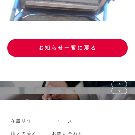
お知らせ一覧に戻る
Purchase flow
FAQ
購入の流れ
Vehicle purchase
在庫情報
ニュース
よくいただくご質問
車両買い取り
購入の流れ
お問い合わせ