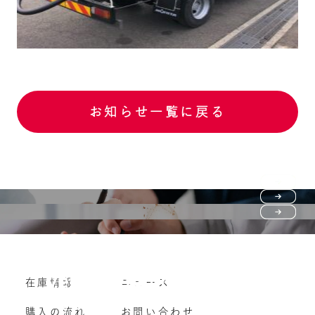
お知らせ一覧に戻る
Purchase flow
FAQ
購入の流れ
Vehicle purchase
在庫情報
ニュース
よくいただくご質問
車両買い取り
購入の流れ
お問い合わせ