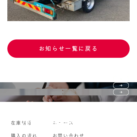
お知らせ一覧に戻る
Purchase flow
FAQ
購入の流れ
Vehicle purchase
在庫情報
ニュース
よくいただくご質問
車両買い取り
購入の流れ
お問い合わせ