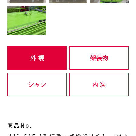
外 観
架装物
シャシ
内 装
商品No.