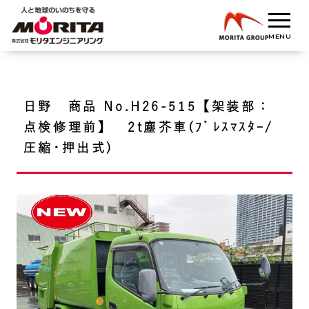
日野 商品 No.H26-515【架装部：
点検修理前】 2t塵芥車(ﾌﾟﾚｽﾏｽﾀｰ/
圧縮･押出式)