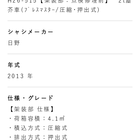
H26-515【架装部：点検修理前】 2t塵
芥車(ﾌﾟﾚｽﾏｽﾀｰ/圧縮･押出式)
シャシメーカー
日野
年式
2013 年
仕様・グレード
【架装部 仕様】
・荷箱容積：4.1㎥
・積込方式：圧縮式
・排出方式：押出式