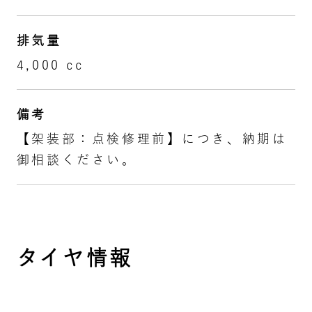
排気量
4,000 cc
備考
【架装部：点検修理前】につき、納期は
御相談ください。
タイヤ情報