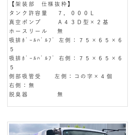
【架装部 仕様抜粋】
タンク許容量 ７，０００Ｌ
真空ポンプ Ａ４３Ｄ型×２基
ホースリール 無
吸排ﾎﾞｰﾙﾊﾞﾙﾌﾞ 左側：７５×６５×６
５
吸排ﾎﾞｰﾙﾊﾞﾙﾌﾞ 右側：７５×６５×６
５
側部吸管受 左側：コの字×４個
右側：無
脱臭器 無