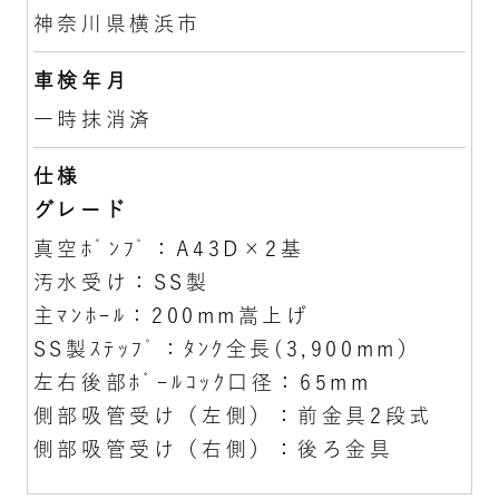
神奈川県横浜市
車検年月
一時抹消済
仕様
グレード
真空ﾎﾟﾝﾌﾟ：A43D×2基
汚水受け：SS製
主ﾏﾝﾎｰﾙ：200mm嵩上げ
SS製ｽﾃｯﾌﾟ：ﾀﾝｸ全長(3,900mm）
左右後部ﾎﾞｰﾙｺｯｸ口径：65mm
側部吸管受け（左側）：前金具2段式
側部吸管受け（右側）：後ろ金具