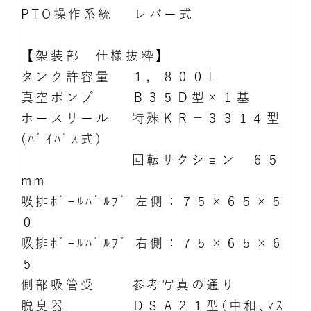
PTO操作系統 レバー式
【架装部 仕様抜粋】
タンク許容量 １，８００Ｌ
真空ポンプ Ｂ３５Ｄ型×１基
ホースリール 特殊ＫＲ－３３１４型
(ﾊﾞｲﾊﾟｽ式)
回転サクション ６５
mm
吸排ﾎﾞｰﾙﾊﾞﾙﾌﾞ 左側：７５×６５×５
０
吸排ﾎﾞｰﾙﾊﾞﾙﾌﾞ 右側：７５×６５×６
５
側部吸管受 参考写真の通り
脱臭器 ＤＳＡ２１型(中和､ﾏｽ