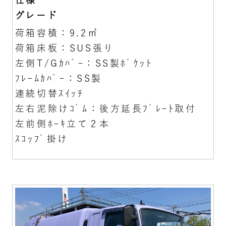
グレード
荷箱容積：9.2㎥
荷箱床板：SUS張り
左側T/Gｶﾊﾞｰ：SS製ﾎﾟｹｯﾄ
ﾌﾚｰﾑｶﾊﾞｰ：SS製
連続切替ｽｲｯﾁ
左右泥除けｺﾞﾑ：後方延長ﾌﾟﾚｰﾄ取付
左前側ﾎｰｷ立て２本
ｽｺｯﾌﾟ掛け