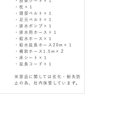
・担架シート×１
・枕×１
・頭部ベルト×１
・足元ベルト×１
・排水ポンプ×１
・排水用ホース×１
・給水ホース×１
・給水延長ホース20m×１
・補助ホース1.5m×２
・床シート×１
・延長コード×１
※部品に関しては劣化・紛失防
止の為、社内保管しています。