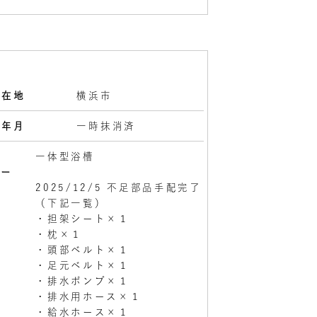
所在地
横浜市
検年月
一時抹消済
様
一体型浴槽
レー
2025/12/5 不足部品手配完了
（下記一覧）
・担架シート×１
・枕×１
・頭部ベルト×１
・足元ベルト×１
・排水ポンプ×１
・排水用ホース×１
・給水ホース×１