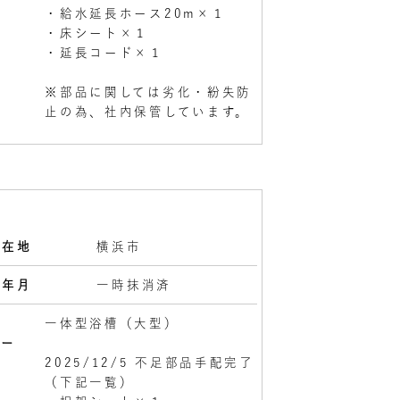
・給水延長ホース20m×１
・床シート×１
・延長コード×１
※部品に関しては劣化・紛失防
止の為、社内保管しています。
所在地
横浜市
検年月
一時抹消済
様
一体型浴槽（大型）
レー
2025/12/5 不足部品手配完了
（下記一覧）