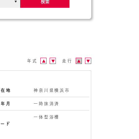
検索
年式
走行
▲
▼
▲
▼
所在地
神奈川県横浜市
検年月
一時抹消済
様
一体型浴槽
レード