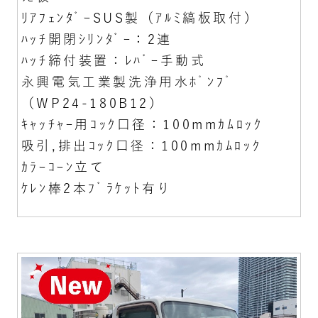
ﾘｱﾌｪﾝﾀﾞｰSUS製（ｱﾙﾐ縞板取付）
ﾊｯﾁ開閉ｼﾘﾝﾀﾞｰ：2連
ﾊｯﾁ締付装置：ﾚﾊﾞｰ手動式
永興電気工業製洗浄用水ﾎﾟﾝﾌﾟ
（WP24-180B12）
ｷｬｯﾁｬｰ用ｺｯｸ口径：100mmｶﾑﾛｯｸ
吸引,排出ｺｯｸ口径：100mmｶﾑﾛｯｸ
ｶﾗｰｺｰﾝ立て
ｹﾚﾝ棒2本ﾌﾞﾗｹｯﾄ有り