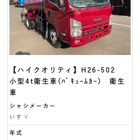
【ハイクオリティ】H26-502
小型4t衛生車(ﾊﾞｷｭｰﾑｶｰ) 衛生
車
シャシメーカー
いすゞ
年式