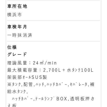
車所在地
横浜市
車検年月
一時抹消済
仕様
グレード
理論風量：24㎥/min
最大積載容量：2,700L＋水ﾀﾝｸ100L
架装部ｵｰﾙSUS製
※ﾀﾝｸ,配管,ﾊｯﾁ,ﾊｯﾁｶﾊﾞｰ,ｾﾊﾟﾚｰﾀ,補
給水ﾀﾝｸ,
ﾊｯﾁｶﾊﾞｰ,ﾃｰﾙﾗﾝﾌﾟBOX,透明板押さ
え板