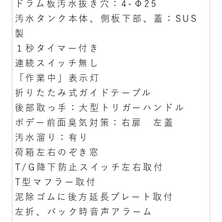
ドラム板汚水抜き穴：4-Φ25
汚水タンク本体、側板下部、蓋：SUS
製
１秒タイマー付き
連続スイッチ無し
「作業中」表示灯
折りたたみ式ガイドテーブル
後部取っ手：大型トリガーハンドル
ボデー前面臭気対策：右扉 左蓋
汚水溜り：有り
荷箱左右のぞき窓
T/G降下防止スイッチ左右取付
T型マフラー取付
泥除ゴムに後方延長プレート取付
左折、バック時音声アラーム