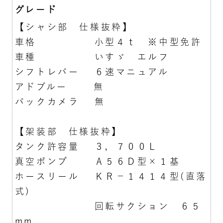
グレード
【シャシ部 仕様抜粋】
車格 小型４ｔ ※中型免許
車種 いすゞ エルフ
シフトレバー ６速マニュアル
アドブルー 無
バックカメラ 無
【架装部 仕様抜粋】
タンク許容量 ３，７００Ｌ
真空ポンプ Ａ５６Ｄ型×１基
ホースリール ＫＲ－１４１４型(直落
式)
回転サクション ６５
mm