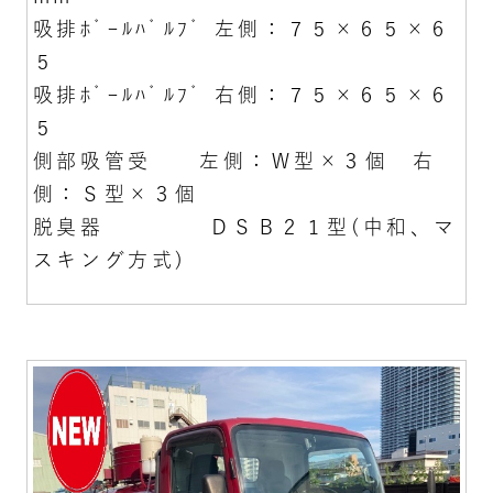
吸排ﾎﾞｰﾙﾊﾞﾙﾌﾞ 左側：７５×６５×６
５
吸排ﾎﾞｰﾙﾊﾞﾙﾌﾞ 右側：７５×６５×６
５
側部吸管受 左側：Ｗ型×３個 右
側：Ｓ型×３個
脱臭器 ＤＳＢ２１型(中和、マ
スキング方式)