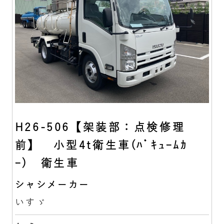
H26-506【架装部：点検修理
前】 小型4t衛生車(ﾊﾞｷｭｰﾑｶ
ｰ) 衛生車
シャシメーカー
いすゞ