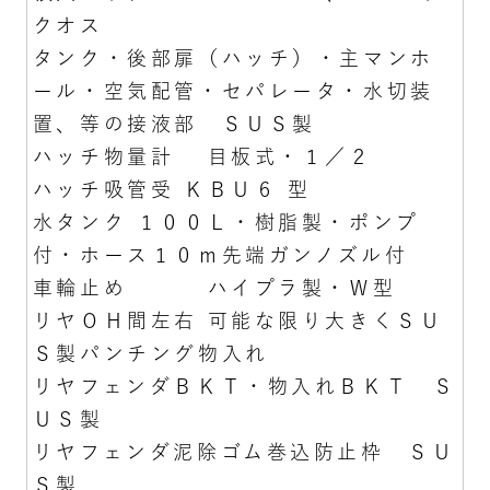
クオス
タンク・後部扉（ハッチ）・主マンホ
ール・空気配管・セパレータ・水切装
置、等の接液部 ＳＵＳ製
ハッチ物量計 目板式・１／２
ハッチ吸管受 ＫＢＵ６ 型
水タンク １００Ｌ・樹脂製・ポンプ
付・ホース１０ｍ先端ガンノズル付
車輪止め ハイプラ製・Ｗ型
リヤＯＨ間左右 可能な限り大きくＳＵ
Ｓ製パンチング物入れ
リヤフェンダＢＫＴ・物入れＢＫＴ Ｓ
ＵＳ製
リヤフェンダ泥除ゴム巻込防止枠 ＳＵ
Ｓ製