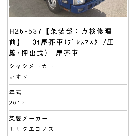
H25-537【架装部：点検修理
前】 3t塵芥車(ﾌﾟﾚｽﾏｽﾀｰ/圧
縮･押出式) 塵芥車
シャシメーカー
いすゞ
年式
2012
架装メーカー
モリタエコノス