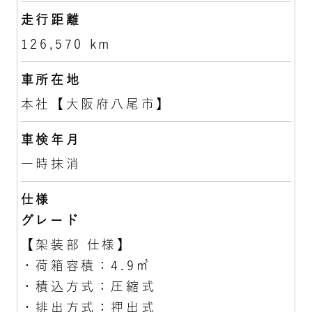
走行距離
126,570 km
車所在地
本社【大阪府八尾市】
車検年月
一時抹消
仕様
グレード
【架装部 仕様】
・荷箱容積：4.9㎥
・積込方式：圧縮式
・排出方式：押出式