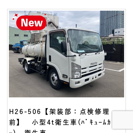
H26-506【架装部：点検修理
前】 小型4t衛生車(ﾊﾞｷｭｰﾑｶ
ｰ) 衛生車