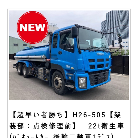
【超早い者勝ち】H26-505【架
装部：点検修理前】 22t衛生車
(ﾊﾞｷｭｰﾑｶｰ､後輪二軸車1ﾃﾞﾌ)