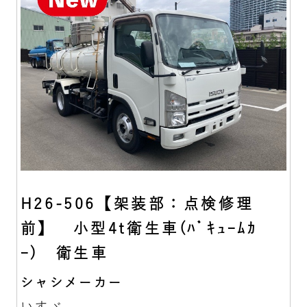
H26-506【架装部：点検修理
前】 小型4t衛生車(ﾊﾞｷｭｰﾑｶ
ｰ) 衛生車
シャシメーカー
いすゞ