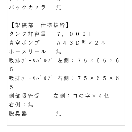
バックカメラ 無
【架装部 仕様抜粋】
タンク許容量 ７，０００Ｌ
真空ポンプ Ａ４３Ｄ型×２基
ホースリール 無
吸排ﾎﾞｰﾙﾊﾞﾙﾌﾞ 左側：７５×６５×６
５
吸排ﾎﾞｰﾙﾊﾞﾙﾌﾞ 右側：７５×６５×６
５
側部吸管受 左側：コの字×４個
右側：無
脱臭器 無