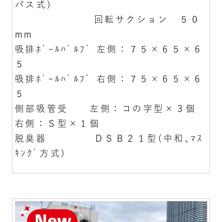
パス式)
回転サクション ５０
mm
吸排ﾎﾞｰﾙﾊﾞﾙﾌﾞ 左側：７５×６５×６
５
吸排ﾎﾞｰﾙﾊﾞﾙﾌﾞ 右側：７５×６５×６
５
側部吸管受 左側：コの字型×３個
右側：Ｓ型×１個
脱臭器 ＤＳＢ２１型(中和､ﾏｽ
ｷﾝｸﾞ方式)