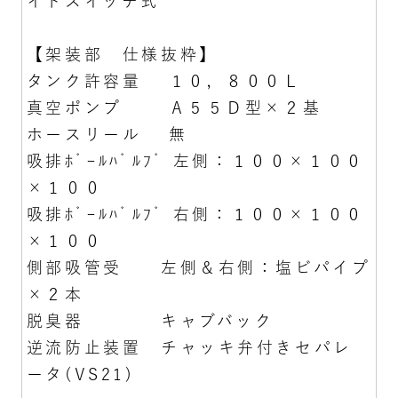
イドスイッチ式
【架装部 仕様抜粋】
タンク許容量 １０，８００Ｌ
真空ポンプ Ａ５５Ｄ型×２基
ホースリール 無
吸排ﾎﾞｰﾙﾊﾞﾙﾌﾞ 左側：１００×１００
×１００
吸排ﾎﾞｰﾙﾊﾞﾙﾌﾞ 右側：１００×１００
×１００
側部吸管受 左側＆右側：塩ビパイプ
×２本
脱臭器 キャブバック
逆流防止装置 チャッキ弁付きセパレ
ータ(VS21)