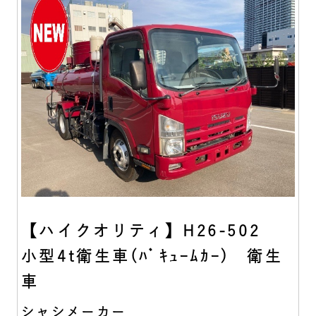
【ハイクオリティ】H26-502
小型4t衛生車(ﾊﾞｷｭｰﾑｶｰ) 衛生
車
シャシメーカー