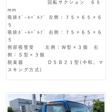
回転サクション ６５
mm
吸排ﾎﾞｰﾙﾊﾞﾙﾌﾞ 左側：７５×６５×６
５
吸排ﾎﾞｰﾙﾊﾞﾙﾌﾞ 右側：７５×６５×６
５
側部吸管受 左側：Ｗ型×３個 右
側：Ｓ型×３個
脱臭器 ＤＳＢ２１型(中和、マ
スキング方式)