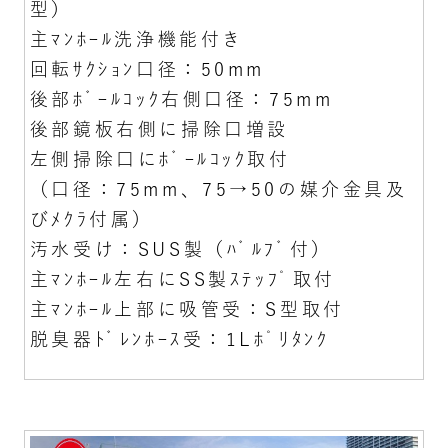
型）
主ﾏﾝﾎｰﾙ洗浄機能付き
回転ｻｸｼｮﾝ口径：50mm
後部ﾎﾞｰﾙｺｯｸ右側口径：75mm
後部鏡板右側に掃除口増設
左側掃除口にﾎﾞｰﾙｺｯｸ取付
（口径：75mm、75→50の媒介金具及
びﾒｸﾗ付属）
汚水受け：SUS製（ﾊﾞﾙﾌﾞ付）
主ﾏﾝﾎｰﾙ左右にSS製ｽﾃｯﾌﾟ取付
主ﾏﾝﾎｰﾙ上部に吸管受：S型取付
脱臭器ﾄﾞﾚﾝﾎｰｽ受：1Lﾎﾟﾘﾀﾝｸ