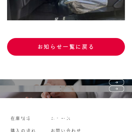
お知らせ一覧に戻る
Purchase flow
FAQ
購入の流れ
Vehicle purchase
在庫情報
ニュース
よくいただくご質問
車両買い取り
購入の流れ
お問い合わせ